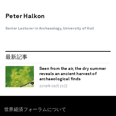
Peter Halkon
Senior Lecturer in Archaeology, University of Hull
最新記事
Seen from the air, the dry summer
reveals an ancient harvest of
archaeological finds
2018年08月23日
世界経済フォーラムについて