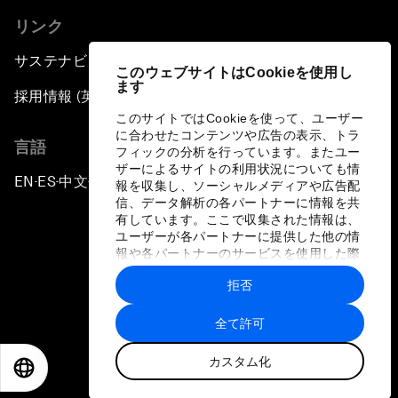
リンク
サステナビリティへの取り組み
このウェブサイトはCookieを使用し
ます
採用情報 (英語のみ)
このサイトではCookieを使って、ユーザー
に合わせたコンテンツや広告の表示、トラ
言語
フィックの分析を行っています。またユー
ザーによるサイトの利用状況についても情
EN
ES
中文
日本語
▪
▪
▪
報を収集し、ソーシャルメディアや広告配
信、データ解析の各パートナーに情報を共
有しています。ここで収集された情報は、
ユーザーが各パートナーに提供した他の情
報や各パートナーのサービスを使用した際
に収集された情報と組み合わされ、各パー
拒否
トナーによって使用されることがありま
プライバシーポリシーと利用規約
す。
全て許可
サイトマップ
カスタム化
©
2026
世界経済フォーラム
EN
ES
中文
日本語