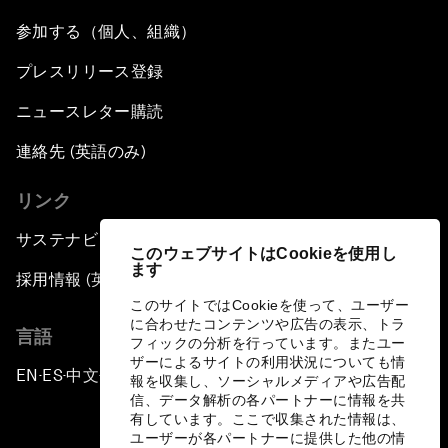
参加する（個人、組織）
プレスリリース登録
ニュースレター購読
連絡先 (英語のみ)
リンク
サステナビリティへの取り組み
このウェブサイトはCookieを使用し
ます
採用情報 (英語のみ)
このサイトではCookieを使って、ユーザー
に合わせたコンテンツや広告の表示、トラ
言語
フィックの分析を行っています。またユー
ザーによるサイトの利用状況についても情
EN
ES
中文
日本語
▪
▪
▪
報を収集し、ソーシャルメディアや広告配
信、データ解析の各パートナーに情報を共
有しています。ここで収集された情報は、
ユーザーが各パートナーに提供した他の情