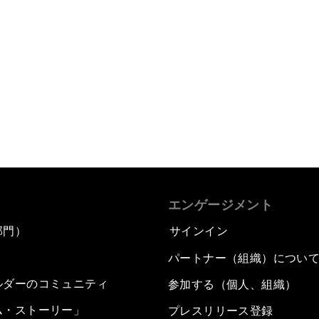
エンゲージメント
部門）
サインイン
パートナー（組織）につい
ルダーのコミュニティ
参加する（個人、組織）
ム・ストーリー」
プレスリリース登録