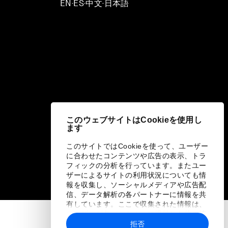
EN
ES
中文
日本語
▪
▪
▪
このウェブサイトはCookieを使用し
ます
このサイトではCookieを使って、ユーザー
に合わせたコンテンツや広告の表示、トラ
フィックの分析を行っています。またユー
ザーによるサイトの利用状況についても情
報を収集し、ソーシャルメディアや広告配
信、データ解析の各パートナーに情報を共
有しています。ここで収集された情報は、
ユーザーが各パートナーに提供した他の情
報や各パートナーのサービスを使用した際
拒否