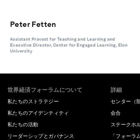
Peter Fetten
Assistant Provost for Teaching and Learning and
Executive Director, Center for Engaged Learning, Elon
University
世界経済フォーラムについて
詳細
私たちのストラテジー
センター（
私たちのアイデンティティ
会合
私たちの活動
ステークホ
リーダーシップとガバナンス
「フォーラ