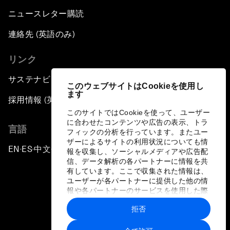
ニュースレター購読
連絡先 (英語のみ)
リンク
サステナビリティへの取り組み
このウェブサイトはCookieを使用し
ます
採用情報 (英語のみ)
このサイトではCookieを使って、ユーザー
に合わせたコンテンツや広告の表示、トラ
言語
フィックの分析を行っています。またユー
ザーによるサイトの利用状況についても情
EN
ES
中文
日本語
▪
▪
▪
報を収集し、ソーシャルメディアや広告配
信、データ解析の各パートナーに情報を共
有しています。ここで収集された情報は、
ユーザーが各パートナーに提供した他の情
報や各パートナーのサービスを使用した際
に収集された情報と組み合わされ、各パー
拒否
トナーによって使用されることがありま
プライバシーポリシーと利用規約
す。