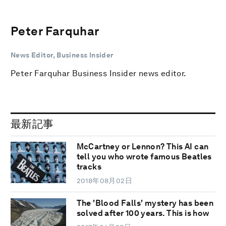
Peter Farquhar
News Editor, Business Insider
Peter Farquhar Business Insider news editor.
最新記事
McCartney or Lennon? This AI can
tell you who wrote famous Beatles
tracks
2018年08月02日
The 'Blood Falls' mystery has been
solved after 100 years. This is how