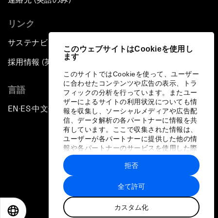
リンク
サステナビリティへの取り組み
このウェブサイトはCookieを使用し
ます
採用情報 (英語のみ)
このサイトではCookieを使って、ユーザー
に合わせたコンテンツや広告の表示、トラ
言語
フィックの分析を行っています。またユー
ザーによるサイトの利用状況についても情
EN
ES
中文
日本語
▪
▪
▪
報を収集し、ソーシャルメディアや広告配
信、データ解析の各パートナーに情報を共
有しています。ここで収集された情報は、
ユーザーが各パートナーに提供した他の情
報や各パートナーのサービスを使用した際
に収集された情報と組み合わされ、各パー
拒否
トナーによって使用されることがありま
プライバシーポリシーと利用規約
す。
全て許可
サイトマップ
カスタム化
©
2026
世界経済フォーラム
EN
ES
中文
日本語