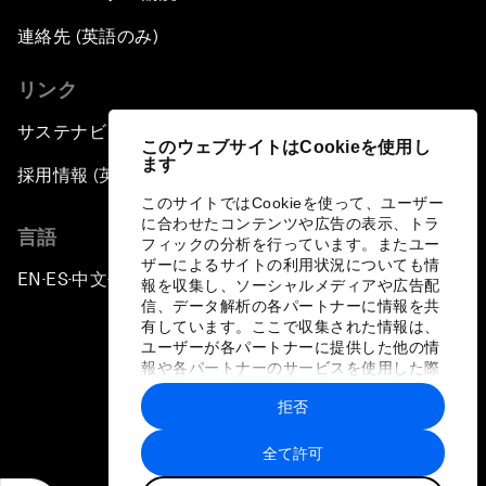
連絡先 (英語のみ)
リンク
サステナビリティへの取り組み
このウェブサイトはCookieを使用し
ます
採用情報 (英語のみ)
このサイトではCookieを使って、ユーザー
に合わせたコンテンツや広告の表示、トラ
言語
フィックの分析を行っています。またユー
ザーによるサイトの利用状況についても情
EN
ES
中文
日本語
▪
▪
▪
報を収集し、ソーシャルメディアや広告配
信、データ解析の各パートナーに情報を共
有しています。ここで収集された情報は、
ユーザーが各パートナーに提供した他の情
報や各パートナーのサービスを使用した際
に収集された情報と組み合わされ、各パー
拒否
トナーによって使用されることがありま
プライバシーポリシーと利用規約
す。
全て許可
サイトマップ