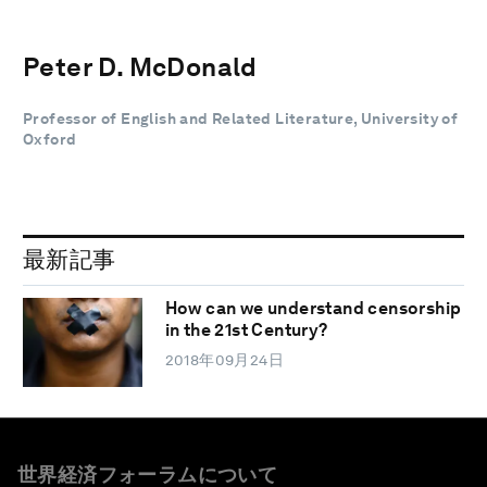
Peter D. McDonald
Professor of English and Related Literature, University of
Oxford
最新記事
How can we understand censorship
in the 21st Century?
2018年09月24日
世界経済フォーラムについて