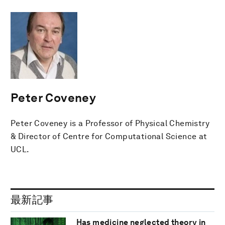
Peter Coveney
Peter Coveney is a Professor of Physical Chemistry
& Director of Centre for Computational Science at
UCL.
最新記事
Has medicine neglected theory in