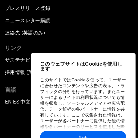
プレスリリース登録
ニュースレター購読
連絡先 (英語のみ)
リンク
サステナビリティへの取り組み
このウェブサイトはCookieを使用し
ます
採用情報 (英語のみ)
このサイトではCookieを使って、ユーザー
に合わせたコンテンツや広告の表示、トラ
言語
フィックの分析を行っています。またユー
ザーによるサイトの利用状況についても情
EN
ES
中文
日本語
▪
▪
▪
報を収集し、ソーシャルメディアや広告配
信、データ解析の各パートナーに情報を共
有しています。ここで収集された情報は、
ユーザーが各パートナーに提供した他の情
報や各パートナーのサービスを使用した際
に収集された情報と組み合わされ、各パー
拒否