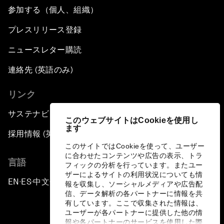
参加する（個人、組織）
プレスリリース登録
ニュースレター購読
連絡先 (英語のみ)
リンク
サステナビリティへの取り組み
このウェブサイトはCookieを使用し
ます
採用情報 (英語のみ)
このサイトではCookieを使って、ユーザー
に合わせたコンテンツや広告の表示、トラ
言語
フィックの分析を行っています。またユー
ザーによるサイトの利用状況についても情
EN
ES
中文
日本語
▪
▪
▪
報を収集し、ソーシャルメディアや広告配
信、データ解析の各パートナーに情報を共
有しています。ここで収集された情報は、
ユーザーが各パートナーに提供した他の情
報や各パートナーのサービスを使用した際