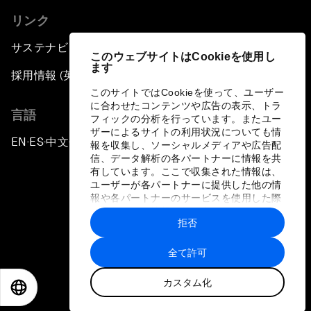
リンク
サステナビリティへの取り組み
このウェブサイトはCookieを使用し
ます
採用情報 (英語のみ)
このサイトではCookieを使って、ユーザー
に合わせたコンテンツや広告の表示、トラ
言語
フィックの分析を行っています。またユー
ザーによるサイトの利用状況についても情
EN
ES
中文
日本語
▪
▪
▪
報を収集し、ソーシャルメディアや広告配
信、データ解析の各パートナーに情報を共
有しています。ここで収集された情報は、
ユーザーが各パートナーに提供した他の情
報や各パートナーのサービスを使用した際
に収集された情報と組み合わされ、各パー
拒否
トナーによって使用されることがありま
プライバシーポリシーと利用規約
す。
全て許可
サイトマップ
カスタム化
©
2026
世界経済フォーラム
EN
ES
中文
日本語