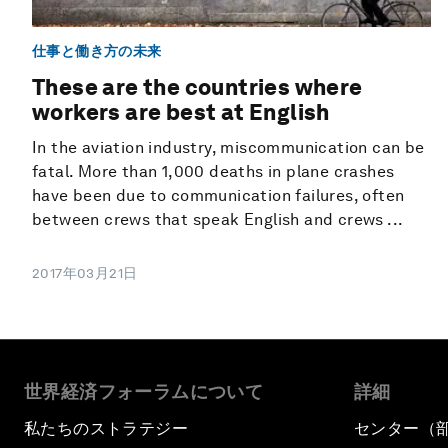
仕事と働き方の未来
These are the countries where
workers are best at English
In the aviation industry, miscommunication can be
fatal. More than 1,000 deaths in plane crashes
have been due to communication failures, often
between crews that speak English and crews ...
2017年03月21日
世界経済フォーラムについて
詳細
私たちのストラテジー
センター（