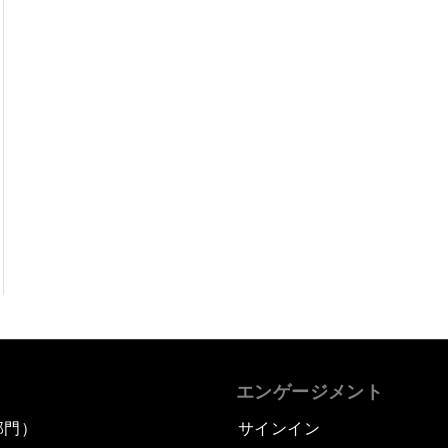
エンゲージメント
部門）
サインイン