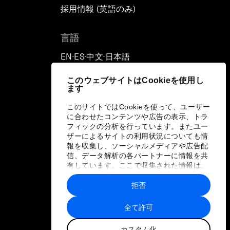
採用情報 (英語のみ)
て
言語
EN
ES
中文
日本語
▪
▪
▪
このウェブサイトはCookieを使用し
ます
このサイトではCookieを使って、ユーザー
に合わせたコンテンツや広告の表示、トラ
フィックの分析を行っています。またユー
ザーによるサイトの利用状況についても情
報を収集し、ソーシャルメディアや広告配
信、データ解析の各パートナーに情報を共
有しています。ここで収集された情報は、
ユーザーが各パートナーに提供した他の情
報や各パートナーのサービスを使用した際
拒否
に収集された情報と組み合わされ、各パー
トナーによって使用されることがありま
全て許可
す。
カスタム化