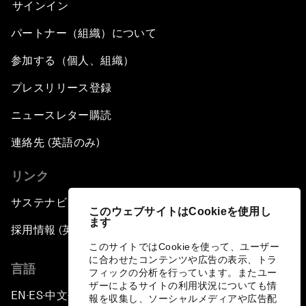
サインイン
パートナー（組織）について
参加する（個人、組織）
プレスリリース登録
ニュースレター購読
連絡先 (英語のみ)
リンク
サステナビリティへの取り組み
このウェブサイトはCookieを使用し
ます
採用情報 (英語のみ)
このサイトではCookieを使って、ユーザー
に合わせたコンテンツや広告の表示、トラ
言語
フィックの分析を行っています。またユー
ザーによるサイトの利用状況についても情
EN
ES
中文
日本語
▪
▪
▪
報を収集し、ソーシャルメディアや広告配