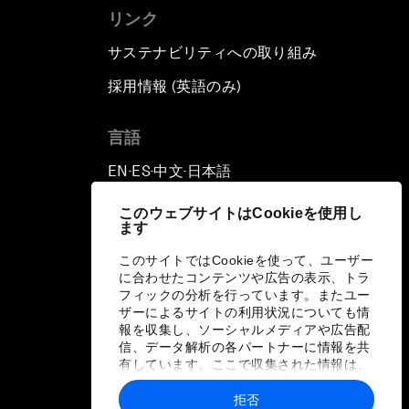
リンク
サステナビリティへの取り組み
採用情報 (英語のみ)
て
言語
EN
ES
中文
日本語
▪
▪
▪
このウェブサイトはCookieを使用し
ます
このサイトではCookieを使って、ユーザー
に合わせたコンテンツや広告の表示、トラ
フィックの分析を行っています。またユー
ザーによるサイトの利用状況についても情
報を収集し、ソーシャルメディアや広告配
信、データ解析の各パートナーに情報を共
有しています。ここで収集された情報は、
ユーザーが各パートナーに提供した他の情
報や各パートナーのサービスを使用した際
拒否