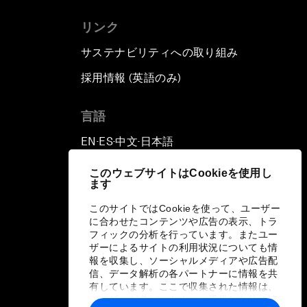
リンク
サステナビリティへの取り組み
採用情報 (英語のみ)
て
言語
EN
ES
中文
日本語
▪
▪
▪
このウェブサイトはCookieを使用し
ます
このサイトではCookieを使って、ユーザー
に合わせたコンテンツや広告の表示、トラ
フィックの分析を行っています。またユー
ザーによるサイトの利用状況についても情
報を収集し、ソーシャルメディアや広告配
信、データ解析の各パートナーに情報を共
有しています。ここで収集された情報は、
ユーザーが各パートナーに提供した他の情