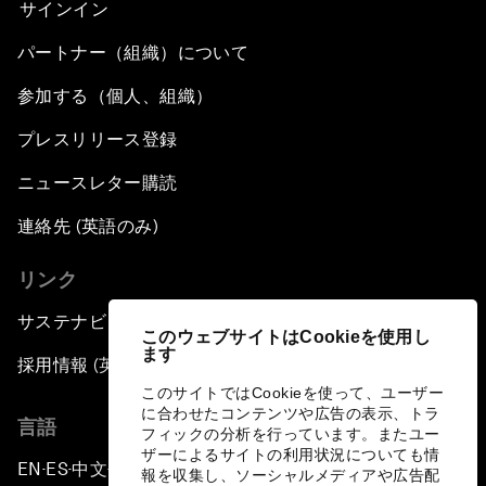
サインイン
パートナー（組織）について
参加する（個人、組織）
プレスリリース登録
ニュースレター購読
連絡先 (英語のみ)
リンク
サステナビリティへの取り組み
このウェブサイトはCookieを使用し
ます
採用情報 (英語のみ)
このサイトではCookieを使って、ユーザー
に合わせたコンテンツや広告の表示、トラ
言語
フィックの分析を行っています。またユー
ザーによるサイトの利用状況についても情
EN
ES
中文
日本語
▪
▪
▪
報を収集し、ソーシャルメディアや広告配