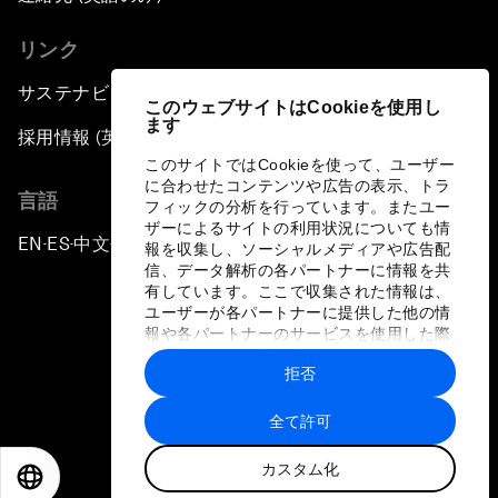
リンク
サステナビリティへの取り組み
このウェブサイトはCookieを使用し
ます
採用情報 (英語のみ)
このサイトではCookieを使って、ユーザー
に合わせたコンテンツや広告の表示、トラ
言語
フィックの分析を行っています。またユー
ザーによるサイトの利用状況についても情
EN
ES
中文
日本語
▪
▪
▪
報を収集し、ソーシャルメディアや広告配
信、データ解析の各パートナーに情報を共
有しています。ここで収集された情報は、
ユーザーが各パートナーに提供した他の情
報や各パートナーのサービスを使用した際
に収集された情報と組み合わされ、各パー
拒否
トナーによって使用されることがありま
プライバシーポリシーと利用規約
す。
全て許可
サイトマップ
カスタム化
©
2026
世界経済フォーラム
EN
ES
中文
日本語