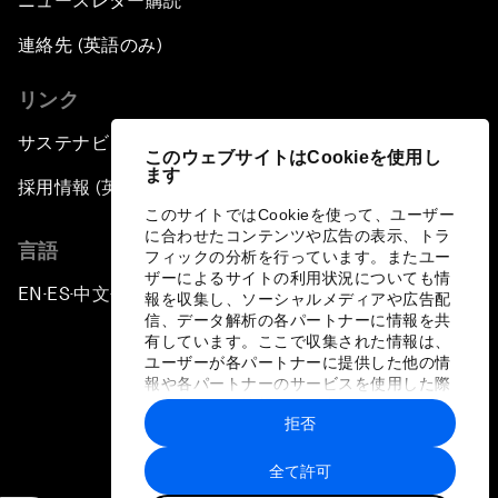
ニュースレター購読
連絡先 (英語のみ)
リンク
サステナビリティへの取り組み
このウェブサイトはCookieを使用し
ます
採用情報 (英語のみ)
このサイトではCookieを使って、ユーザー
に合わせたコンテンツや広告の表示、トラ
言語
フィックの分析を行っています。またユー
ザーによるサイトの利用状況についても情
EN
ES
中文
日本語
▪
▪
▪
報を収集し、ソーシャルメディアや広告配
信、データ解析の各パートナーに情報を共
有しています。ここで収集された情報は、
ユーザーが各パートナーに提供した他の情
報や各パートナーのサービスを使用した際
に収集された情報と組み合わされ、各パー
拒否
トナーによって使用されることがありま
プライバシーポリシーと利用規約
す。
全て許可
サイトマップ