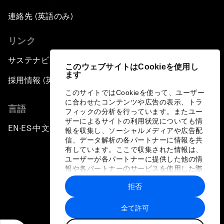
連絡先 (英語のみ)
リンク
サステナビリティへの取り組み
このウェブサイトはCookieを使用し
ます
採用情報 (英語のみ)
このサイトではCookieを使って、ユーザー
に合わせたコンテンツや広告の表示、トラ
言語
フィックの分析を行っています。またユー
ザーによるサイトの利用状況についても情
EN
ES
中文
日本語
▪
▪
▪
報を収集し、ソーシャルメディアや広告配
信、データ解析の各パートナーに情報を共
有しています。ここで収集された情報は、
ユーザーが各パートナーに提供した他の情
報や各パートナーのサービスを使用した際
に収集された情報と組み合わされ、各パー
拒否
トナーによって使用されることがありま
プライバシーポリシーと利用規約
す。
全て許可
サイトマップ