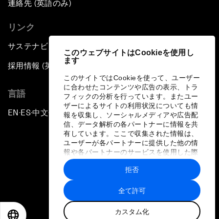
連絡先 (英語のみ)
リンク
サステナビリティへの取り組み
このウェブサイトはCookieを使用し
ます
採用情報 (英語のみ)
このサイトではCookieを使って、ユーザー
に合わせたコンテンツや広告の表示、トラ
言語
フィックの分析を行っています。またユー
ザーによるサイトの利用状況についても情
EN
ES
中文
日本語
▪
▪
▪
報を収集し、ソーシャルメディアや広告配
信、データ解析の各パートナーに情報を共
有しています。ここで収集された情報は、
ユーザーが各パートナーに提供した他の情
報や各パートナーのサービスを使用した際
に収集された情報と組み合わされ、各パー
拒否
トナーによって使用されることがありま
プライバシーポリシーと利用規約
す。
全て許可
サイトマップ
カスタム化
©
2026
世界経済フォーラム
EN
ES
中文
日本語