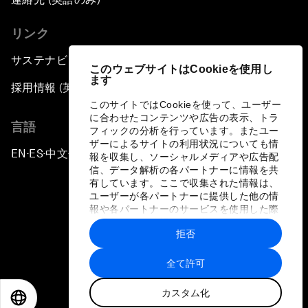
リンク
サステナビリティへの取り組み
このウェブサイトはCookieを使用し
ます
採用情報 (英語のみ)
このサイトではCookieを使って、ユーザー
に合わせたコンテンツや広告の表示、トラ
言語
フィックの分析を行っています。またユー
ザーによるサイトの利用状況についても情
EN
ES
中文
日本語
▪
▪
▪
報を収集し、ソーシャルメディアや広告配
信、データ解析の各パートナーに情報を共
有しています。ここで収集された情報は、
ユーザーが各パートナーに提供した他の情
報や各パートナーのサービスを使用した際
に収集された情報と組み合わされ、各パー
拒否
トナーによって使用されることがありま
プライバシーポリシーと利用規約
す。
全て許可
サイトマップ
カスタム化
©
2026
世界経済フォーラム
EN
ES
中文
日本語