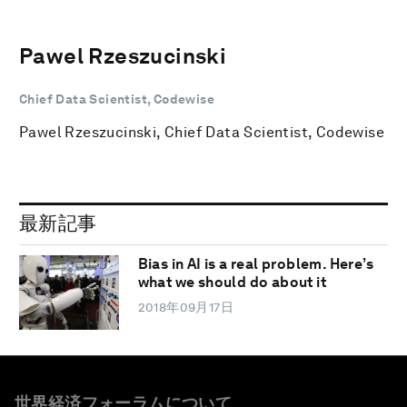
Pawel Rzeszucinski
Chief Data Scientist, Codewise
Pawel Rzeszucinski, Chief Data Scientist, Codewise
最新記事
Bias in AI is a real problem. Here’s
what we should do about it
2018年09月17日
世界経済フォーラムについて