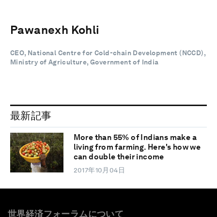
Pawanexh Kohli
CEO, National Centre for Cold-chain Development (NCCD),
Ministry of Agriculture, Government of India
最新記事
More than 55% of Indians make a
living from farming. Here's how we
can double their income
2017年10月04日
世界経済フォーラムについて