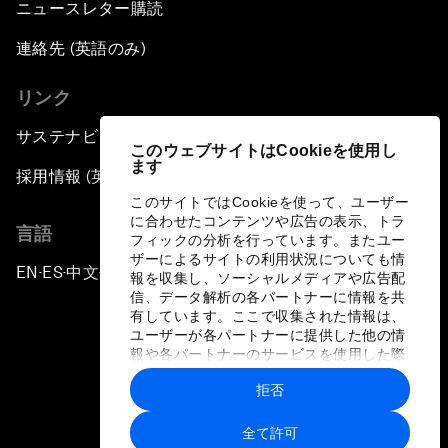
ニュースレター購読
連絡先 (英語のみ)
リンク
サステナビリティへの取り組み
このウェブサイトはCookieを使用し
ます
採用情報 (英語のみ)
このサイトではCookieを使って、ユーザー
に合わせたコンテンツや広告の表示、トラ
言語
フィックの分析を行っています。またユー
ザーによるサイトの利用状況についても情
EN
ES
中文
日本語
▪
▪
▪
報を収集し、ソーシャルメディアや広告配
信、データ解析の各パートナーに情報を共
有しています。ここで収集された情報は、
ユーザーが各パートナーに提供した他の情
報や各パートナーのサービスを使用した際
に収集された情報と組み合わされ、各パー
拒否
トナーによって使用されることがありま
プライバシーポリシーと利用規約
す。
全て許可
サイトマップ