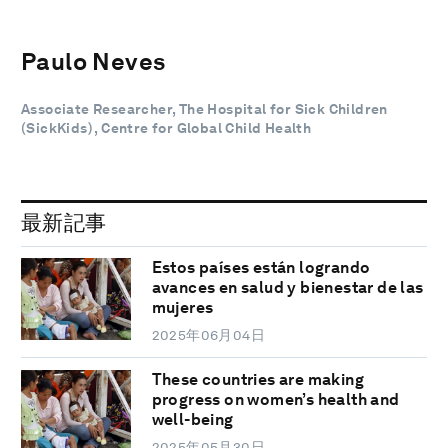
Paulo Neves
Associate Researcher, The Hospital for Sick Children
(SickKids) , Centre for Global Child Health
最新記事
Estos países están logrando
avances en salud y bienestar de las
mujeres
2025年06月04日
These countries are making
progress on women’s health and
well-being
2025年05月30日