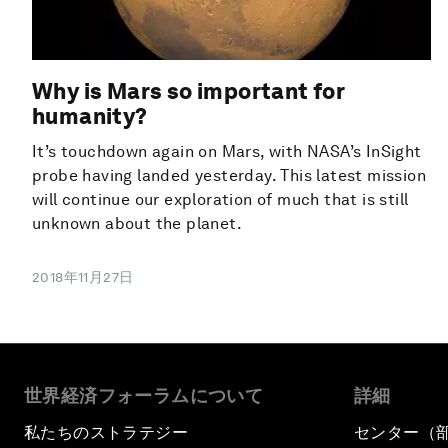
Why is Mars so important for
humanity?
It’s touchdown again on Mars, with NASA’s InSight
probe having landed yesterday. This latest mission
will continue our exploration of much that is still
unknown about the planet.
2018年11月27日
世界経済フォーラムについて
詳細
私たちのストラテジー
センター（