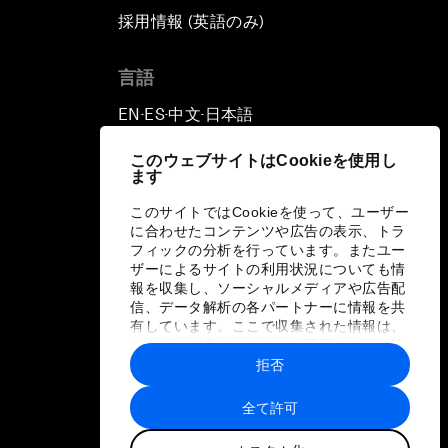
採用情報 (英語のみ)
て
言語
EN
ES
中文
日本語
▪
▪
▪
このウェブサイトはCookieを使用し
ます
このサイトではCookieを使って、ユーザー
に合わせたコンテンツや広告の表示、トラ
フィックの分析を行っています。またユー
ザーによるサイトの利用状況についても情
報を収集し、ソーシャルメディアや広告配
信、データ解析の各パートナーに情報を共
有しています。ここで収集された情報は、
ユーザーが各パートナーに提供した他の情
報や各パートナーのサービスを使用した際
拒否
に収集された情報と組み合わされ、各パー
トナーによって使用されることがありま
全て許可
す。