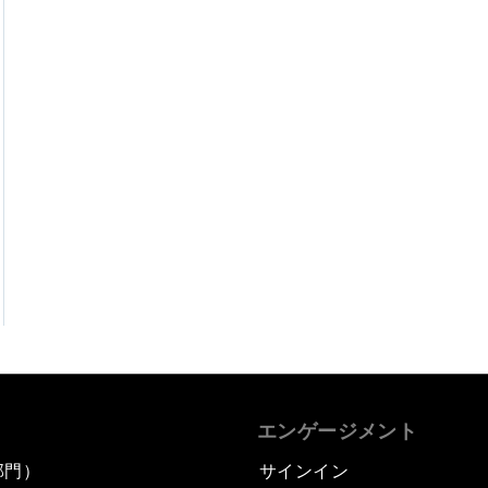
エンゲージメント
部門）
サインイン