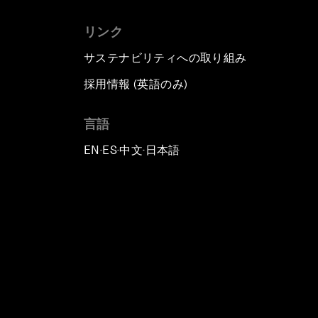
リンク
サステナビリティへの取り組み
採用情報 (英語のみ)
て
言語
EN
ES
中文
日本語
▪
▪
▪