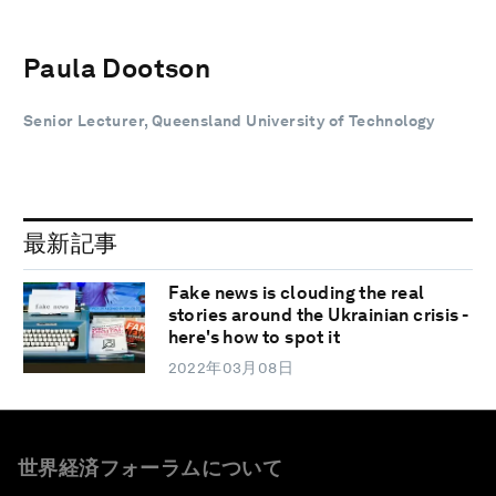
Paula Dootson
Senior Lecturer, Queensland University of Technology
最新記事
Fake news is clouding the real
stories around the Ukrainian crisis -
here's how to spot it
2022年03月08日
世界経済フォーラムについて