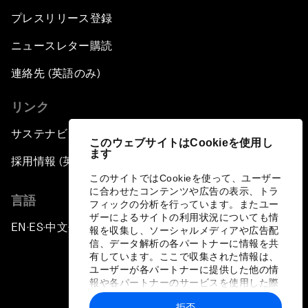
プレスリリース登録
ニュースレター購読
連絡先 (英語のみ)
リンク
サステナビリティへの取り組み
このウェブサイトはCookieを使用し
ます
採用情報 (英語のみ)
このサイトではCookieを使って、ユーザー
に合わせたコンテンツや広告の表示、トラ
言語
フィックの分析を行っています。またユー
ザーによるサイトの利用状況についても情
EN
ES
中文
日本語
▪
▪
▪
報を収集し、ソーシャルメディアや広告配
信、データ解析の各パートナーに情報を共
有しています。ここで収集された情報は、
ユーザーが各パートナーに提供した他の情
報や各パートナーのサービスを使用した際
に収集された情報と組み合わされ、各パー
拒否