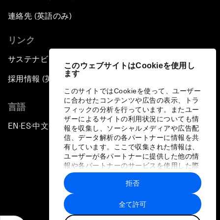
連絡先 (英語のみ)
リンク
サステナビリティへの取り組み
このウェブサイトはCookieを使用し
ます
採用情報 (英語のみ)
このサイトではCookieを使って、ユーザー
に合わせたコンテンツや広告の表示、トラ
言語
フィックの分析を行っています。またユー
ザーによるサイトの利用状況についても情
EN
ES
中文
日本語
▪
▪
▪
報を収集し、ソーシャルメディアや広告配
信、データ解析の各パートナーに情報を共
有しています。ここで収集された情報は、
ユーザーが各パートナーに提供した他の情
報や各パートナーのサービスを使用した際
に収集された情報と組み合わされ、各パー
拒否
トナーによって使用されることがありま
プライバシーポリシーと利用規約
す。
全て許可
サイトマップ