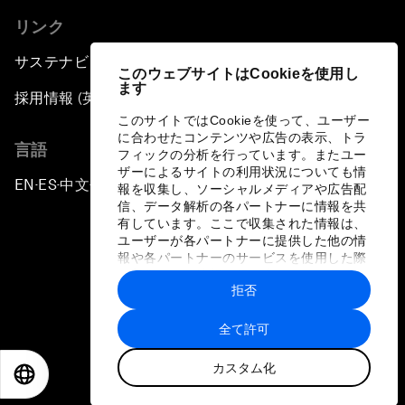
リンク
サステナビリティへの取り組み
このウェブサイトはCookieを使用し
ます
採用情報 (英語のみ)
このサイトではCookieを使って、ユーザー
に合わせたコンテンツや広告の表示、トラ
言語
フィックの分析を行っています。またユー
ザーによるサイトの利用状況についても情
EN
ES
中文
日本語
▪
▪
▪
報を収集し、ソーシャルメディアや広告配
信、データ解析の各パートナーに情報を共
有しています。ここで収集された情報は、
ユーザーが各パートナーに提供した他の情
報や各パートナーのサービスを使用した際
に収集された情報と組み合わされ、各パー
拒否
トナーによって使用されることがありま
プライバシーポリシーと利用規約
す。
全て許可
サイトマップ
カスタム化
©
2026
世界経済フォーラム
EN
ES
中文
日本語