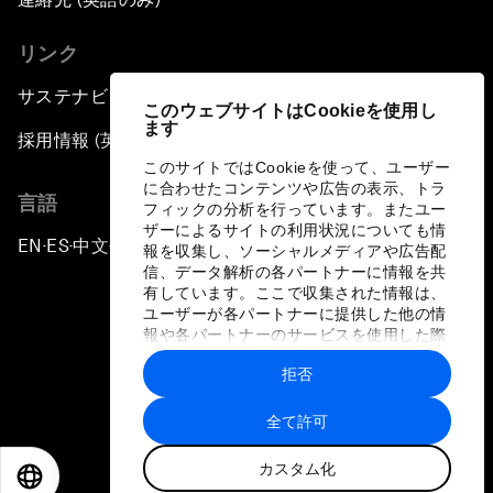
リンク
サステナビリティへの取り組み
このウェブサイトはCookieを使用し
ます
採用情報 (英語のみ)
このサイトではCookieを使って、ユーザー
に合わせたコンテンツや広告の表示、トラ
言語
フィックの分析を行っています。またユー
ザーによるサイトの利用状況についても情
EN
ES
中文
日本語
▪
▪
▪
報を収集し、ソーシャルメディアや広告配
信、データ解析の各パートナーに情報を共
有しています。ここで収集された情報は、
ユーザーが各パートナーに提供した他の情
報や各パートナーのサービスを使用した際
に収集された情報と組み合わされ、各パー
拒否
トナーによって使用されることがありま
プライバシーポリシーと利用規約
す。
全て許可
サイトマップ
カスタム化
©
2026
世界経済フォーラム
EN
ES
中文
日本語