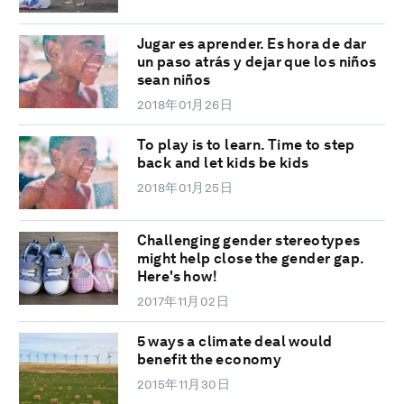
Jugar es aprender. Es hora de dar
un paso atrás y dejar que los niños
sean niños
2018年01月26日
To play is to learn. Time to step
back and let kids be kids
2018年01月25日
Challenging gender stereotypes
might help close the gender gap.
Here's how!
2017年11月02日
5 ways a climate deal would
benefit the economy
2015年11月30日