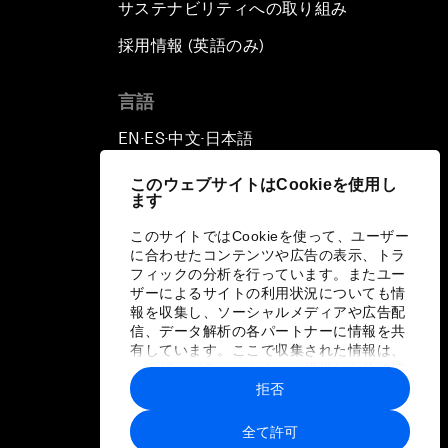
サステナビリティへの取り組み
採用情報 (英語のみ)
て
言語
EN
ES
中文
日本語
▪
▪
▪
このウェブサイトはCookieを使用し
ます
このサイトではCookieを使って、ユーザー
に合わせたコンテンツや広告の表示、トラ
フィックの分析を行っています。またユー
ザーによるサイトの利用状況についても情
報を収集し、ソーシャルメディアや広告配
信、データ解析の各パートナーに情報を共
有しています。ここで収集された情報は、
ユーザーが各パートナーに提供した他の情
報や各パートナーのサービスを使用した際
拒否
に収集された情報と組み合わされ、各パー
トナーによって使用されることがありま
全て許可
す。