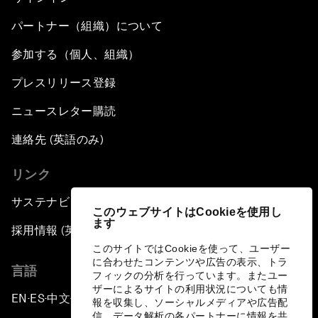
パートナー（組織）について
参加する（個人、組織）
プレスリリース登録
ニュースレター購読
連絡先 (英語のみ)
リンク
サステナビリティへの取り組み
このウェブサイトはCookieを使用し
ます
採用情報 (英語のみ)
このサイトではCookieを使って、ユーザー
に合わせたコンテンツや広告の表示、トラ
言語
フィックの分析を行っています。またユー
ザーによるサイトの利用状況についても情
EN
ES
中文
日本語
▪
▪
▪
報を収集し、ソーシャルメディアや広告配
信、データ解析の各パートナーに情報を共