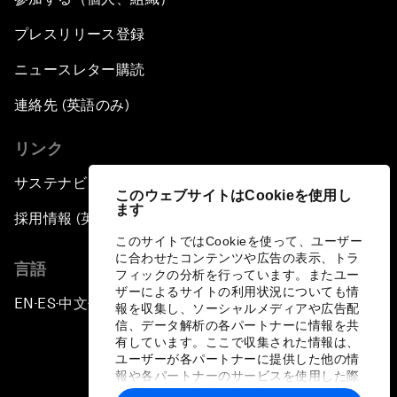
プレスリリース登録
ニュースレター購読
連絡先 (英語のみ)
リンク
サステナビリティへの取り組み
このウェブサイトはCookieを使用し
ます
採用情報 (英語のみ)
このサイトではCookieを使って、ユーザー
に合わせたコンテンツや広告の表示、トラ
言語
フィックの分析を行っています。またユー
ザーによるサイトの利用状況についても情
EN
ES
中文
日本語
▪
▪
▪
報を収集し、ソーシャルメディアや広告配
信、データ解析の各パートナーに情報を共
有しています。ここで収集された情報は、
ユーザーが各パートナーに提供した他の情
報や各パートナーのサービスを使用した際
に収集された情報と組み合わされ、各パー