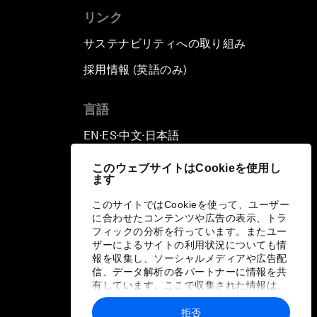
リンク
サステナビリティへの取り組み
採用情報 (英語のみ)
て
言語
EN
ES
中文
日本語
▪
▪
▪
このウェブサイトはCookieを使用し
ます
このサイトではCookieを使って、ユーザー
に合わせたコンテンツや広告の表示、トラ
フィックの分析を行っています。またユー
ザーによるサイトの利用状況についても情
報を収集し、ソーシャルメディアや広告配
信、データ解析の各パートナーに情報を共
有しています。ここで収集された情報は、
ユーザーが各パートナーに提供した他の情
報や各パートナーのサービスを使用した際
拒否