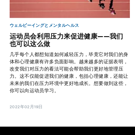
ウェルビーイングとメンタルヘルス
运动员会利用压力来促进健康——我们
也可以这么做
几乎每个人都想知道如何减轻压力，毕竟它对我们的身
体和心理健康有许多负面影响。越来越多的证据表明，
改变我们对压力的看法可能会帮助我们更好地管理压
力。这不仅能促进我们的健康，包括心理健康，还能让
未来的我们在压力环境中更好地成长。想要做到这些，
你可以向运动员学习。
2022年02月19日