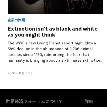
産業の深層
Extinction isn't as black and white
as you might think
The WWF’s new Living Planet report highlights a
58% decline in the abundance of 3,706 animal
species since 1970, reinforcing the fear that
humanity is bringing about a sixth mass extinction.
2016年11月07日
世界経済フォーラムについて
詳細