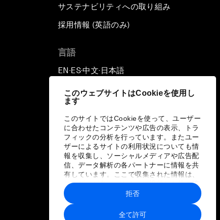
サステナビリティへの取り組み
採用情報 (英語のみ)
て
言語
EN
ES
中文
日本語
▪
▪
▪
このウェブサイトはCookieを使用し
ます
このサイトではCookieを使って、ユーザー
に合わせたコンテンツや広告の表示、トラ
フィックの分析を行っています。またユー
ザーによるサイトの利用状況についても情
報を収集し、ソーシャルメディアや広告配
信、データ解析の各パートナーに情報を共
有しています。ここで収集された情報は、
ユーザーが各パートナーに提供した他の情
報や各パートナーのサービスを使用した際
拒否
に収集された情報と組み合わされ、各パー
トナーによって使用されることがありま
全て許可