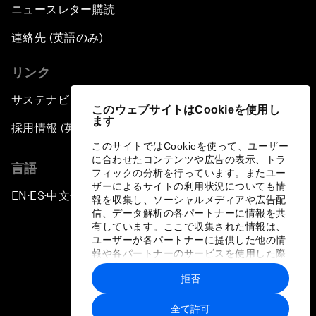
ニュースレター購読
連絡先 (英語のみ)
リンク
サステナビリティへの取り組み
このウェブサイトはCookieを使用し
ます
採用情報 (英語のみ)
このサイトではCookieを使って、ユーザー
に合わせたコンテンツや広告の表示、トラ
言語
フィックの分析を行っています。またユー
ザーによるサイトの利用状況についても情
EN
ES
中文
日本語
▪
▪
▪
報を収集し、ソーシャルメディアや広告配
信、データ解析の各パートナーに情報を共
有しています。ここで収集された情報は、
ユーザーが各パートナーに提供した他の情
報や各パートナーのサービスを使用した際
に収集された情報と組み合わされ、各パー
拒否
トナーによって使用されることがありま
プライバシーポリシーと利用規約
す。
全て許可