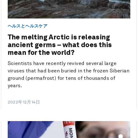
ヘルスとヘルスケア
The melting Arctic is releasing
ancient germs – what does this
mean for the world?
Scientists have recently revived several large
viruses that had been buried in the frozen Siberian
ground (permafrost) for tens of thousands of
years.
2022年12月14日