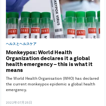
ヘルスとヘルスケア
Monkeypox: World Health
Organization declares it a global
health emergency – this is what it
means
The World Health Organisation (WHO) has declared
the current monkeypox epidemic a global health
emergency.
2022年07月25日