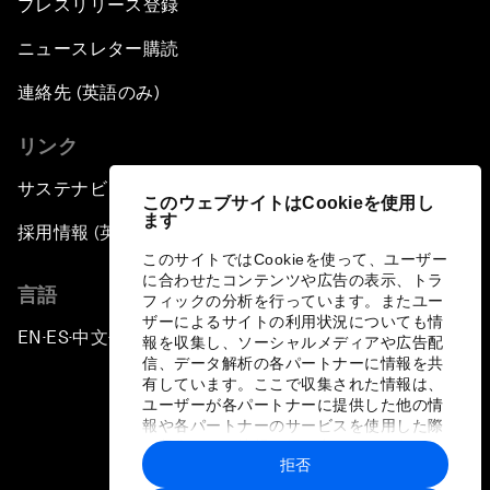
プレスリリース登録
ニュースレター購読
連絡先 (英語のみ)
リンク
サステナビリティへの取り組み
このウェブサイトはCookieを使用し
ます
採用情報 (英語のみ)
このサイトではCookieを使って、ユーザー
に合わせたコンテンツや広告の表示、トラ
言語
フィックの分析を行っています。またユー
ザーによるサイトの利用状況についても情
EN
ES
中文
日本語
▪
▪
▪
報を収集し、ソーシャルメディアや広告配
信、データ解析の各パートナーに情報を共
有しています。ここで収集された情報は、
ユーザーが各パートナーに提供した他の情
報や各パートナーのサービスを使用した際
に収集された情報と組み合わされ、各パー
拒否
トナーによって使用されることがありま
プライバシーポリシーと利用規約
す。