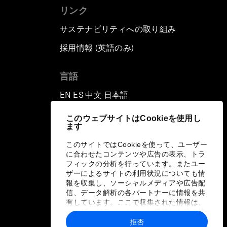
リンク
サステナビリティへの取り組み
採用情報 (英語のみ)
て
言語
EN
ES
中文
日本語
▪
▪
▪
このウェブサイトはCookieを使用し
ます
このサイトではCookieを使って、ユーザー
に合わせたコンテンツや広告の表示、トラ
フィックの分析を行っています。またユー
ザーによるサイトの利用状況についても情
報を収集し、ソーシャルメディアや広告配
信、データ解析の各パートナーに情報を共
有しています。ここで収集された情報は、
ユーザーが各パートナーに提供した他の情
報や各パートナーのサービスを使用した際
拒否