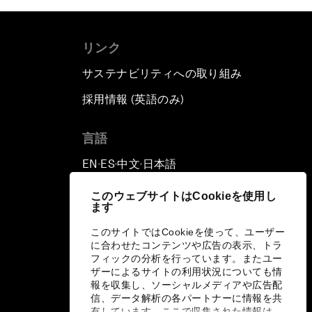
リンク
サステナビリティへの取り組み
採用情報 (英語のみ)
て
言語
EN
ES
中文
日本語
▪
▪
▪
このウェブサイトはCookieを使用し
ます
このサイトではCookieを使って、ユーザー
に合わせたコンテンツや広告の表示、トラ
フィックの分析を行っています。またユー
ザーによるサイトの利用状況についても情
報を収集し、ソーシャルメディアや広告配
信、データ解析の各パートナーに情報を共
有しています。ここで収集された情報は、