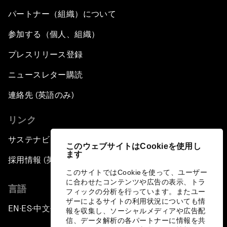
パートナー（組織）について
参加する（個人、組織）
プレスリリース登録
ニュースレター購読
連絡先 (英語のみ)
リンク
サステナビリティへの取り組み
このウェブサイトはCookieを使用し
ます
採用情報 (英語のみ)
このサイトではCookieを使って、ユーザー
に合わせたコンテンツや広告の表示、トラ
言語
フィックの分析を行っています。またユー
ザーによるサイトの利用状況についても情
EN
ES
中文
日本語
▪
▪
▪
報を収集し、ソーシャルメディアや広告配
信、データ解析の各パートナーに情報を共