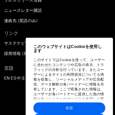
プレスリリース登録
ニュースレター購読
連絡先 (英語のみ)
リンク
サステナビリティへの取り組み
このウェブサイトはCookieを使用し
ます
採用情報 (英語のみ)
このサイトではCookieを使って、ユーザー
に合わせたコンテンツや広告の表示、トラ
言語
フィックの分析を行っています。またユー
ザーによるサイトの利用状況についても情
EN
ES
中文
日本語
▪
▪
▪
報を収集し、ソーシャルメディアや広告配
信、データ解析の各パートナーに情報を共
有しています。ここで収集された情報は、
ユーザーが各パートナーに提供した他の情
報や各パートナーのサービスを使用した際
に収集された情報と組み合わされ、各パー
拒否
トナーによって使用されることがありま
プライバシーポリシーと利用規約
す。