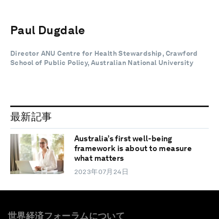
Paul Dugdale
Director ANU Centre for Health Stewardship, Crawford
School of Public Policy, Australian National University
最新記事
Australia’s first well-being
framework is about to measure
what matters
2023年07月24日
世界経済フォーラムについて