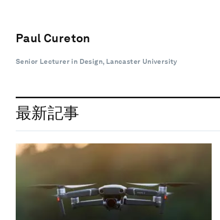
Paul Cureton
Senior Lecturer in Design, Lancaster University
最新記事