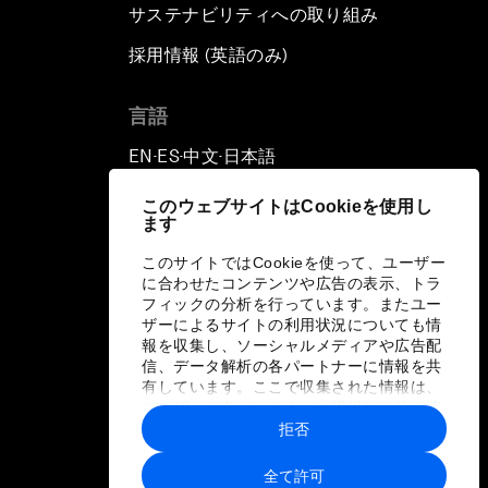
サステナビリティへの取り組み
採用情報 (英語のみ)
て
言語
EN
ES
中文
日本語
▪
▪
▪
このウェブサイトはCookieを使用し
ます
このサイトではCookieを使って、ユーザー
に合わせたコンテンツや広告の表示、トラ
フィックの分析を行っています。またユー
ザーによるサイトの利用状況についても情
報を収集し、ソーシャルメディアや広告配
信、データ解析の各パートナーに情報を共
有しています。ここで収集された情報は、
ユーザーが各パートナーに提供した他の情
報や各パートナーのサービスを使用した際
拒否
に収集された情報と組み合わされ、各パー
トナーによって使用されることがありま
全て許可