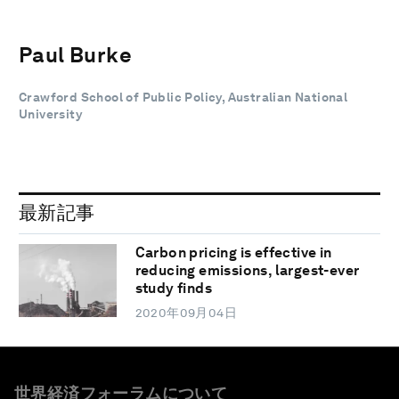
Paul Burke
Crawford School of Public Policy, Australian National
University
最新記事
Carbon pricing is effective in
reducing emissions, largest-ever
study finds
2020年09月04日
世界経済フォーラムについて