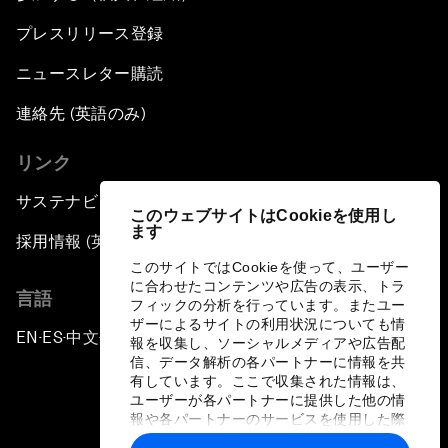
プレスリリース登録
ニュースレター購読
連絡先 (英語のみ)
リンク
サステナビリティへの取り組み
このウェブサイトはCookieを使用し
ます
採用情報 (英語のみ)
このサイトではCookieを使って、ユーザー
に合わせたコンテンツや広告の表示、トラ
言語
フィックの分析を行っています。またユー
ザーによるサイトの利用状況についても情
EN
ES
中文
日本語
▪
▪
▪
報を収集し、ソーシャルメディアや広告配
信、データ解析の各パートナーに情報を共
有しています。ここで収集された情報は、
ユーザーが各パートナーに提供した他の情
報や各パートナーのサービスを使用した際
に収集された情報と組み合わされ、各パー