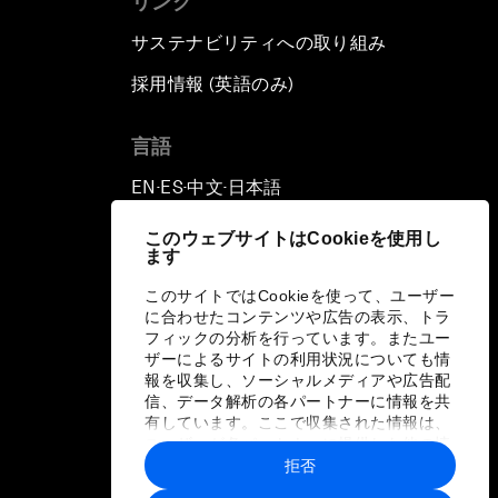
リンク
サステナビリティへの取り組み
採用情報 (英語のみ)
て
言語
EN
ES
中文
日本語
▪
▪
▪
このウェブサイトはCookieを使用し
ます
このサイトではCookieを使って、ユーザー
に合わせたコンテンツや広告の表示、トラ
フィックの分析を行っています。またユー
ザーによるサイトの利用状況についても情
報を収集し、ソーシャルメディアや広告配
信、データ解析の各パートナーに情報を共
有しています。ここで収集された情報は、
ユーザーが各パートナーに提供した他の情
報や各パートナーのサービスを使用した際
拒否
に収集された情報と組み合わされ、各パー