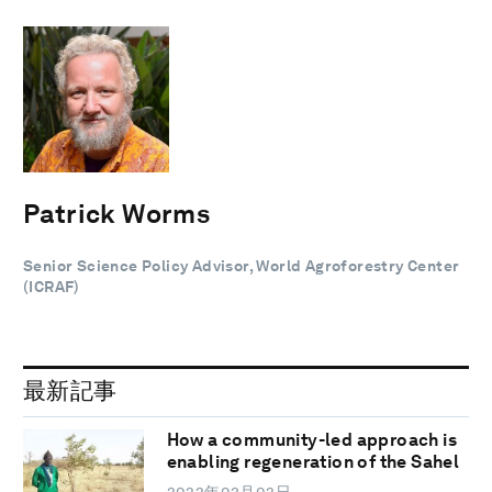
Patrick Worms
Senior Science Policy Advisor, World Agroforestry Center
(ICRAF)
最新記事
How a community-led approach is
enabling regeneration of the Sahel