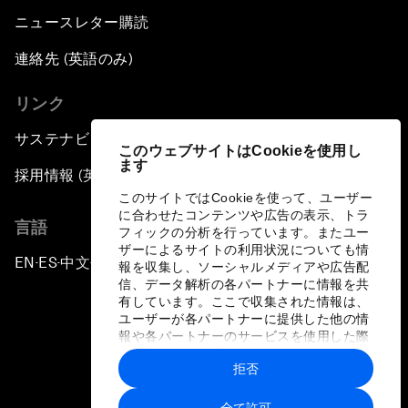
ニュースレター購読
連絡先 (英語のみ)
リンク
サステナビリティへの取り組み
このウェブサイトはCookieを使用し
ます
採用情報 (英語のみ)
このサイトではCookieを使って、ユーザー
に合わせたコンテンツや広告の表示、トラ
言語
フィックの分析を行っています。またユー
ザーによるサイトの利用状況についても情
EN
ES
中文
日本語
▪
▪
▪
報を収集し、ソーシャルメディアや広告配
信、データ解析の各パートナーに情報を共
有しています。ここで収集された情報は、
ユーザーが各パートナーに提供した他の情
報や各パートナーのサービスを使用した際
に収集された情報と組み合わされ、各パー
拒否
トナーによって使用されることがありま
プライバシーポリシーと利用規約
す。
全て許可